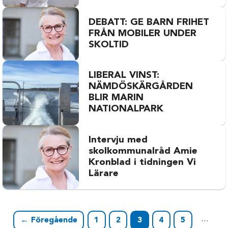
DEBATT: GE BARN FRIHET
FRÅN MOBILER UNDER
SKOLTID
LIBERAL VINST:
NÄMDÖSKÄRGÅRDEN
BLIR MARIN
NATIONALPARK
Intervju med
skolkommunalråd Amie
Kronblad i tidningen Vi
Lärare
…
← Föregående
1
2
3
4
5