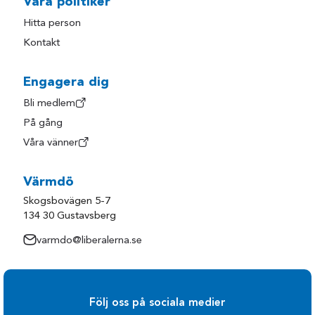
Våra politiker
Hitta person
Kontakt
Engagera dig
Bli medlem
På gång
Våra vänner
Värmdö
Skogsbovägen 5-7
134 30 Gustavsberg
varmdo@liberalerna.se
Följ oss på sociala medier