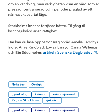
om en vändning, men verkligheten visar en vård som är
pressad, centraliserad och i perioder präglad av ett
närmast kaosartat läge.
Stockholms kvinnor förtjänar bättre. Tillgång till
kvinnosjukvård är en rättighet.
Här kan du läsa oppositionsregionråd Amelie Tarschys
Ingre, Amie Krnoblad, Lovisa Lanryd, Carina Wellenius
och Elin Söderholms
artikel i Svenska Dagbladet
.
Nyheter
Övrigt
gynekologi
kvinnor
kvinnosjukvård
Region Stockholm
sjukvård
gynekologi
kvinnor
kvinnosjukvård