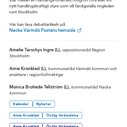
står mellan en handlingsförlamad rödgrön röra eller ett
nytt handlingskraftigt styre som vill färdigställa ringleden
runt Stockholm.
Här kan läsa debattartikeln på
Nacka Värmdö Postens hemsida
.
Amelie Tarschys Ingre (L),
oppositionsråd Region
Stockholm
Amie Kronblad (L),
kommunalråd Värmdö kommun och
ersättare i regionfullmäktige
Monica Brohede Tellström (L),
kommunalråd Nacka
kommun
Kalender
Nyheter
Amie Kronblad
Östlig förbindelse
Amie Kronblad
Östlig förbindelse