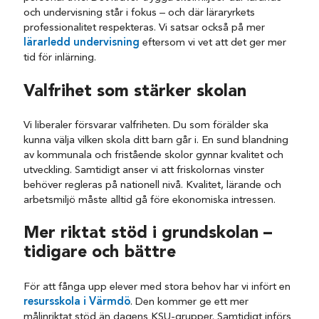
och undervisning står i fokus – och där läraryrkets
professionalitet respekteras. Vi satsar också på mer
lärarledd undervisning
eftersom vi vet att det ger mer
tid för inlärning.
Valfrihet som stärker skolan
Vi liberaler försvarar valfriheten. Du som förälder ska
kunna välja vilken skola ditt barn går i. En sund blandning
av kommunala och fristående skolor gynnar kvalitet och
utveckling. Samtidigt anser vi att friskolornas vinster
behöver regleras på nationell nivå. Kvalitet, lärande och
arbetsmiljö måste alltid gå före ekonomiska intressen.
Mer riktat stöd i grundskolan –
tidigare och bättre
För att fånga upp elever med stora behov har vi infört en
resursskola i Värmdö
. Den kommer ge ett mer
målinriktat stöd än dagens KSU-grupper. Samtidigt införs