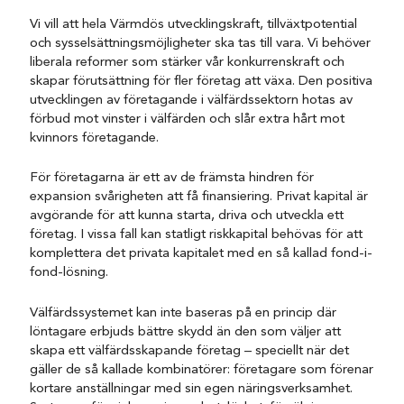
Vi vill att hela Värmdös utvecklingskraft, tillväxtpotential
och sysselsättningsmöjligheter ska tas till vara. Vi behöver
liberala reformer som stärker vår konkurrenskraft och
skapar förutsättning för fler
företag
att växa. Den positiva
utvecklingen av företagande i välfärdssektorn hotas av
förbud mot vinster i välfärden och slår extra hårt mot
kvinnors företagande.
För företagarna är ett av de främsta hindren för
expansion svårigheten att få finansiering. Privat kapital är
avgörande för att kunna starta, driva och utveckla ett
företag
. I vissa fall kan statligt riskkapital behövas för att
komplettera det privata kapitalet med en så kallad fond-i-
fond-lösning.
Välfärdssystemet kan inte baseras på en princip där
löntagare erbjuds bättre skydd än den som väljer att
skapa ett välfärdsskapande
företag – s
peciellt när det
gäller de så kallade kombinatörer: företagare som förenar
kortare anställningar med sin egen näringsverksamhet.