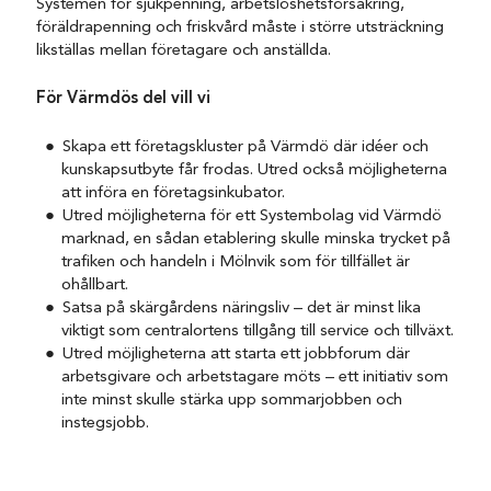
Systemen för sjukpenning, arbetslöshetsförsäkring,
föräldrapenning och friskvård måste i större utsträckning
likställas mellan företagare och anställda.
För Värmdös del vill vi
Skapa ett företagskluster på Värmdö där idéer och
kunskapsutbyte får frodas. Utred också möjligheterna
att införa en företagsinkubator.
Utred möjligheterna för ett Systembolag vid Värmdö
marknad, en sådan etablering skulle minska trycket på
trafiken och handeln i Mölnvik som för tillfället är
ohållbart.
Satsa på skärgårdens näringsliv – det är minst lika
viktigt som centralortens tillgång till service och tillväxt.
Utred möjligheterna att starta ett jobbforum där
arbetsgivare och arbetstagare möts – ett initiativ som
inte minst skulle stärka upp sommarjobben och
instegsjobb.